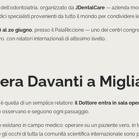
dell’odontoiatria, organizzato da
JDentalCare
— azienda mode
dici specialisti provenienti da tutto il mondo per condividere 
8 al 20 giugno
, presso il PalaRiccione — uno dei centri congres
, con relatori internazionali di altissimo livello.
era Davanti a Migli
è quella di un semplice relatore:
il Dottore entra in sala ope
ndo osservano e seguono ogni passaggio.
 che esistano in campo medico: operare su un paziente vero, in
li occhi di tutta la comunità scientifica internazionale sono 