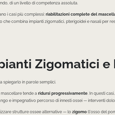
mondo, di un livello di competenza assoluta.
ano i casi più complessi:
riabilitazioni complete del mascel
he combina impianti zigomatici, pterigoidei e nasali per restit
ianti Zigomatici e 
na spiegarlo in parole semplici.
o mascellare tende a
ridursi progressivamente
. In questi cas
ngo e impegnativo percorso di innesti ossei — interventi doloro
ilizzare strutture ossee alternative — lo
zigomo
(l’osso del pom