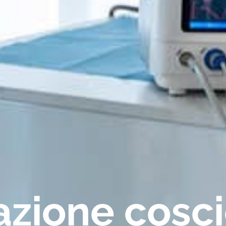
azione
cosc