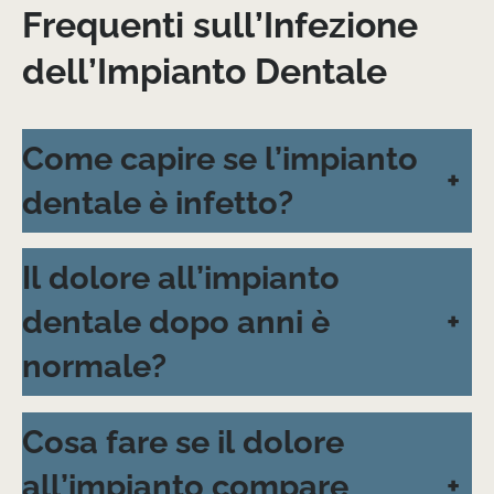
Frequenti sull’Infezione
dell’Impianto Dentale
Come capire se l’impianto
+
dentale è infetto?
Il dolore all’impianto
dentale dopo anni è
+
normale?
Cosa fare se il dolore
all’impianto compare
+