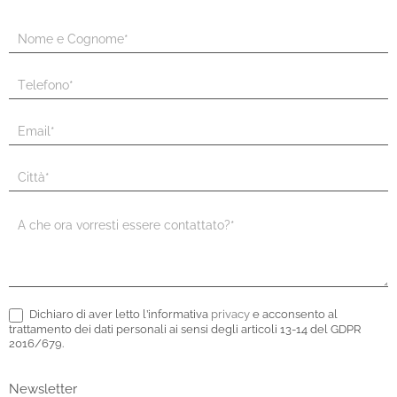
S
Form
e
[LANDING
s
e
PAGE
i
OLD]
u
n
e
s
s
e
r
Dichiaro di aver letto l’informativa
privacy
e acconsento al
trattamento dei dati personali ai sensi degli articoli 13-14 del GDPR
e
2016/679.
u
m
Newsletter