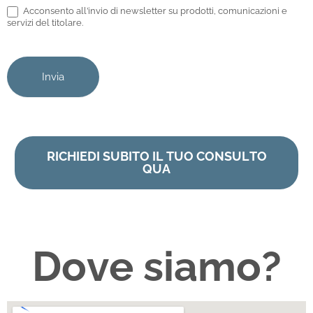
a
Acconsento all’invio di newsletter su prodotti, comunicazioni e
servizi del titolare.
n
o
,
Invia
l
a
s
c
RICHIEDI SUBITO IL TUO CONSULTO
i
QUA
a
q
u
e
Dove siamo?
s
t
o