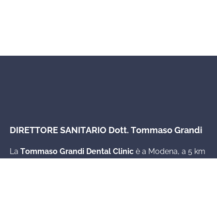
DIRETTORE SANITARIO Dott. Tommaso Grandi
La
Tommaso Grandi Dental Clinic
è a Modena, a 5 km
dal centro storico della città,
in una posizione strategica sia per chi vive in città sia
per chi ci raggiunge da fuori.
Due sedi a 200 metri di distanza: