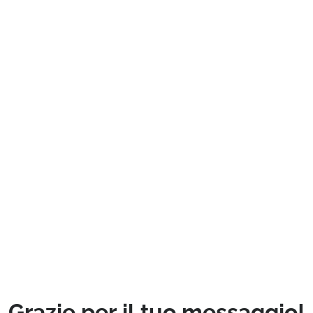
Grazie
per
il
tuo
messaggio!